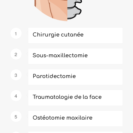
1
Chirurgie cutanée
2
Sous-maxillectomie
3
Parotidectomie
4
Traumatologie de la face
5
Ostéotomie maxilaire