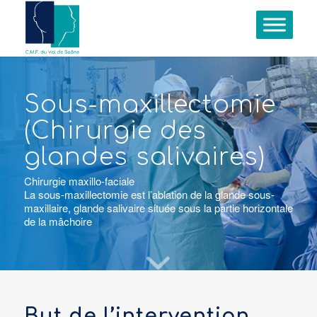
Sous-maxillectomie
(Chirurgie des
glandes salivaires)
Chirurgie maxillo-faciale
La sous-maxillectomie est l’ablation de la glande sous-
maxillaire, glande salivaire située sous la partie horizontale
de la mâchoire
But de l’intervention